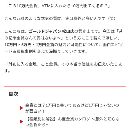
「この10万円金貨、ATMに入れたら10万円出てくるの？」
こんな冗談のような本気の質問、実は意外と多いんです（笑）
こんにちは、
ゴールドジャパン 松山店
の鑑定士です。今回は「昔
の記念金貨なんて興味ないよ〜」という方にこそ読んでほしい、
10万円・5万円・1万円金貨
の魅力と可能性について、面白エピソ
ード＆買取事例も交えて深掘りしていきます。
「財布に入る金塊」こと金貨。その本当の価値をお伝えいたしま
す。
目次
金貨とは？1万円と書いてあるけど1万円じゃないの
が面白い！
【種類別に解説】お宝金貨カタログ ～意外と知らな
い金貨たち～