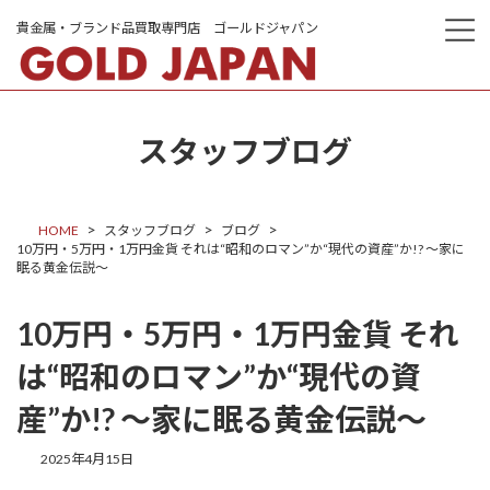
コ
ナ
ン
ビ
テ
ゲ
ン
ー
ツ
シ
へ
ョ
ス
ン
スタッフブログ
キ
に
ッ
移
プ
動
HOME
スタッフブログ
ブログ
10万円・5万円・1万円金貨 それは“昭和のロマン”か“現代の資産”か!? ～家に
眠る黄金伝説～
10万円・5万円・1万円金貨 それ
は“昭和のロマン”か“現代の資
産”か!? ～家に眠る黄金伝説～
2025年4月15日