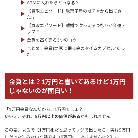
ATMに入れたらどうなる？
【買取エピソード】駄菓子屋のガチャから出てき
た!?
【買取エピソード】離婚で吹っ切るつもりが金運ア
ップ⁉
金貨を高く売る3つのコツ
まとめ：金貨は“家に眠る金のタイムカプセル”だっ
た！
金貨とは？1万円と書いてあるけど1万円
じゃないのが面白い！
「1万円金貨なんだから、1万円でしょ？」
――いいえ、それ、
5万円以上の価値がある
かもしれません。
この話、まるで【1万円札だと思ってレジで出したら、実は5万円
札だった】みたいな話です（5万円札、ありませんけど）。