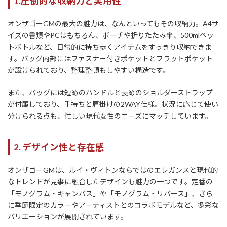
1.圧倒的な収納力と実用性
オンザゴーGMの最大の魅力は、なんといってもその収納力。A4サ
イズの書類やPCはもちろん、ポーチや折りたたみ傘、500mlペッ
トボトルなど、日常的に持ち歩くアイテムをすっきり収納できま
す。バッグ内部にはファスナー付きポケットとフラットポケット
が設けられており、整理整頓もしやすい構造です。
また、バッグには短めのハンドルと長めのショルダーストラップ
が付属しており、手持ちと肩掛けの2WAY仕様。状況に応じて使い
分けられる点も、忙しい現代女性のニーズにマッチしています。
2. デザイン性と存在感
オンザゴーGMは、ルイ・ヴィトンならではのエレガンスと現代的
なトレンドが見事に融合したデザインも魅力の一つです。定番の
「モノグラム・キャンバス」や「モノグラム・リバース」、さら
に季節限定のカラーやアーティストとのコラボモデルなど、多彩な
バリエーションが展開されています。