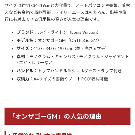
サイズは約41×34×19cmと大容量で、ノートパソコンや書類、着替
えなども余裕で収納可能。デイリーユースはもちろん、出張や旅
行にも対応できる汎用性の高さが人気の理由です。
ブランド
：ルイ・ヴィトン（Louis Vuitton）
モデル名
：オンザゴーGM（OnTheGo GM）
サイズ
：41.0 x 34.0 x 19.0 cm（幅 x 高さ x マチ）
素材
：モノグラム・キャンバス / モノグラム・ジャイアント
/ エピ・レザーなど
ハンドル
：トップハンドル＆ショルダーストラップ付き
収納力
：A4サイズの書類やノートPCが収納可能
「オンザゴーGM」の人気の理由