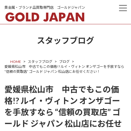
コ
ナ
ン
ビ
テ
ゲ
ン
ー
ツ
シ
へ
ョ
ス
ン
スタッフブログ
キ
に
ッ
移
プ
動
HOME
スタッフブログ
ブログ
愛媛県松山市 中古でもこの価格!? ルイ・ヴィトン オンザゴーを手放すなら
“信頼の買取店” ゴールド ジャパン 松山店にお任せください！
愛媛県松山市 中古でもこの価
格!? ルイ・ヴィトン オンザゴー
を手放すなら “信頼の買取店” ゴ
ールド ジャパン 松山店にお任せ